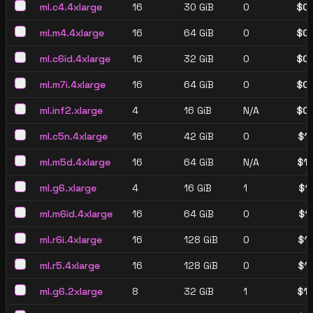
ml.c4.4xlarge
16
30 GiB
0
$
0
ml.m4.4xlarge
16
64 GiB
0
$
0
ml.c6id.4xlarge
16
32 GiB
0
$
0
ml.m7i.4xlarge
16
64 GiB
0
$
0
ml.inf2.xlarge
4
16 GiB
N/A
$
0
ml.c5n.4xlarge
16
42 GiB
0
$
1
ml.m5d.4xlarge
16
64 GiB
N/A
$
1
ml.g6.xlarge
4
16 GiB
1
$
1
ml.m6id.4xlarge
16
64 GiB
0
$
1
ml.r6i.4xlarge
16
128 GiB
0
$
1
ml.r5.4xlarge
16
128 GiB
0
$
1
ml.g6.2xlarge
8
32 GiB
1
$
1