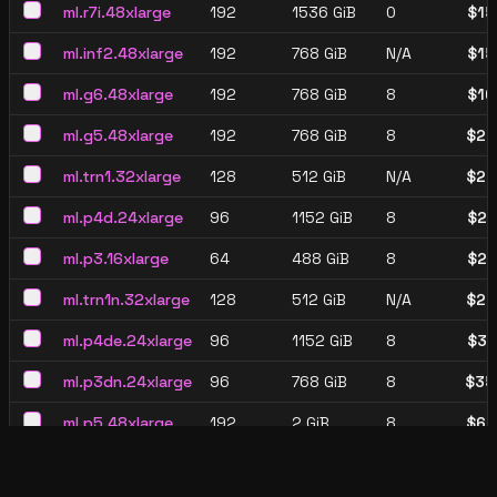
ml.r7i.48xlarge
192
1536 GiB
0
$
15
ml.inf2.48xlarge
192
768 GiB
N/A
$
15
ml.g6.48xlarge
192
768 GiB
8
$
16
ml.g5.48xlarge
192
768 GiB
8
$
20
ml.trn1.32xlarge
128
512 GiB
N/A
$
24
ml.p4d.24xlarge
96
1152 GiB
8
$
25
ml.p3.16xlarge
64
488 GiB
8
$
28
ml.trn1n.32xlarge
128
512 GiB
N/A
$
28
ml.p4de.24xlarge
96
1152 GiB
8
$
31
ml.p3dn.24xlarge
96
768 GiB
8
$
35
ml.p5.48xlarge
192
2 GiB
8
$
63
About AWS SageMaker Pricing
Amazon SageMaker offers flexible, on-demand pricing for machine