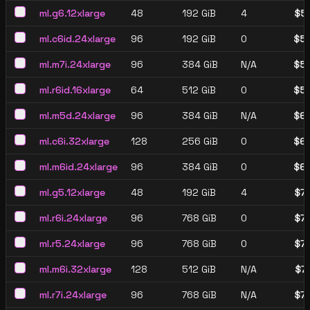
ml.g6.12xlarge
48
192 GiB
4
$
5
ml.c6id.24xlarge
96
192 GiB
0
$
5
ml.m7i.24xlarge
96
384 GiB
N/A
$
5
ml.r6id.16xlarge
64
512 GiB
0
$
5
ml.m5d.24xlarge
96
384 GiB
N/A
$
6
ml.c6i.32xlarge
128
256 GiB
0
$
6
ml.m6id.24xlarge
96
384 GiB
0
$
6
ml.g5.12xlarge
48
192 GiB
4
$
7
ml.r6i.24xlarge
96
768 GiB
0
$
7
ml.r5.24xlarge
96
768 GiB
0
$
7
ml.m6i.32xlarge
128
512 GiB
N/A
$
7
ml.r7i.24xlarge
96
768 GiB
N/A
$
7