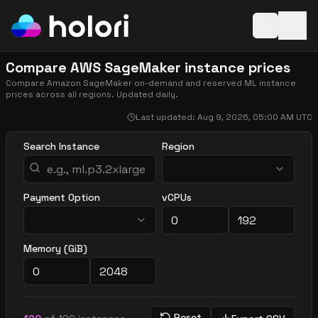
Open baske
Compare AWS SageMaker instance prices
Compare Amazon SageMaker on-demand and reserved ML instance
prices across all regions. Updated daily.
Last updated:
Aug 9, 2026, 05:00 AM
UTC
Search Instance
Region
Payment Option
vCPUs
Memory (GiB)
Reset