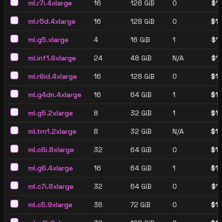
ml.r7i.4xlarge
16
128 GiB
0
$
1
ml.r5d.4xlarge
16
128 GiB
0
$
1
ml.g5.xlarge
4
16 GiB
1
$
1
ml.inf1.6xlarge
24
48 GiB
N/A
$
1
ml.r6id.4xlarge
16
128 GiB
0
$
1
ml.g4dn.4xlarge
16
64 GiB
1
$
1
ml.g5.2xlarge
8
32 GiB
1
$
1
ml.trn1.2xlarge
8
32 GiB
N/A
$
1
ml.c6i.8xlarge
32
64 GiB
0
$
1
ml.g6.4xlarge
16
64 GiB
1
$
1
ml.c7i.8xlarge
32
64 GiB
0
$
1
ml.c5.9xlarge
36
72 GiB
0
$
1